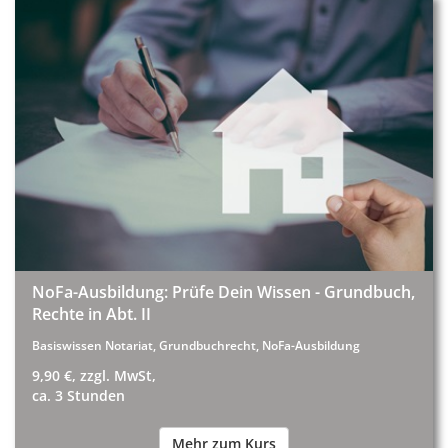
NoFa-Ausbildung: Prüfe Dein Wissen - Grundbuch,
Rechte in Abt. II
Basiswissen Notariat, Grundbuchrecht, NoFa-Ausbildung
9,90 €, zzgl. MwSt,
ca. 3 Stunden
Mehr zum Kurs