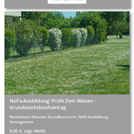
NoFa-Ausbildung: Prüfe Dein Wissen -
Grundstückskaufvertrag
Basiswissen Notariat, Grundbuchrecht, NoFa-Ausbildung,
Vertragsrecht
9,90 €, zzgl. MwSt.