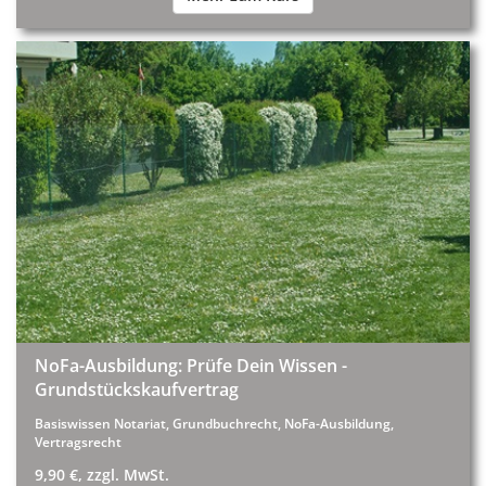
NoFa-Ausbildung: Prüfe Dein Wissen -
Grundstückskaufvertrag
Basiswissen Notariat, Grundbuchrecht, NoFa-Ausbildung,
Vertragsrecht
9,90 €, zzgl. MwSt.