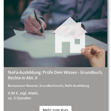
NoFa-Ausbildung: Prüfe Dein Wissen - Grundbuch,
Rechte in Abt. II
Basiswissen Notariat, Grundbuchrecht, NoFa-Ausbildung
9,90 €, zzgl. MwSt,
ca. 3 Stunden
Mehr zum Kurs