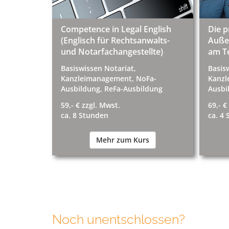
Competence in Legal English
Die p
(Englisch für Rechtsanwalts-
Außen
und Notarfachangestellte)
am T
Basiswissen Notariat,
Basis
Kanzleimanagement, NoFa-
Kanzl
Ausbildung, ReFa-Ausbildung
Ausbi
59,- € zzgl. Mwst.
69,- €
ca. 8 Stunden
ca. 4
Mehr zum Kurs
Noch unentschlossen?