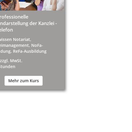
rofessionelle
darstellung der Kanzlei -
elefon
wissen Notariat,
eimanagement, NoFa-
ldung, ReFa-Ausbildung
 zzgl. MwSt.
 Stunden
Mehr zum Kurs