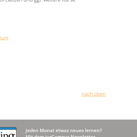
rung
nach oben
Jeden Monat etwas neues lernen?
Mit dem jurCampus Newsletter